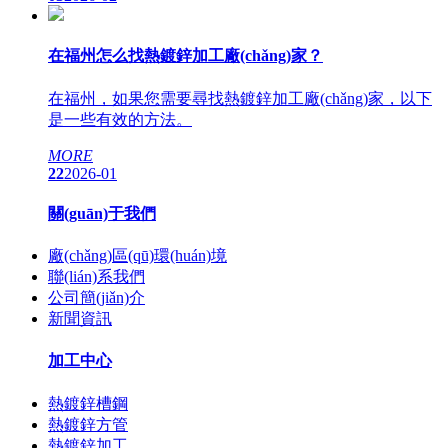
在福州怎么找熱鍍鋅加工廠(chǎng)家？
在福州，如果您需要尋找熱鍍鋅加工廠(chǎng)家，以下
是一些有效的方法。
MORE
22
2026-01
關(guān)于我們
廠(chǎng)區(qū)環(huán)境
聯(lián)系我們
公司簡(jiǎn)介
新聞資訊
加工中心
熱鍍鋅槽鋼
熱鍍鋅方管
熱鍍鋅加工