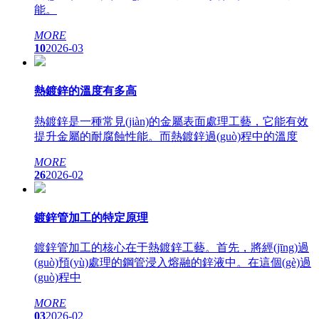
能。
MORE
10
2026-03
熱鍍鋅的溫度有多高
熱鍍鋅是一種常見(jiàn)的金屬表面處理工藝，它能有效
提升金屬的耐腐蝕性能。而熱鍍鋅過(guò)程中的溫度
MORE
26
2026-02
鍍鋅管加工的特定原理
鍍鋅管加工的核心在于熱鍍鋅工藝。首先，將經(jīng)過
(guò)預(yù)處理的鋼管浸入熔融的鋅液中。在這個(gè)過
(guò)程中
MORE
03
2026-02