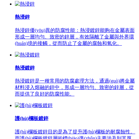
熱浸鋅
熱浸鋅優(yōu)異的防腐性能：熱浸鍍鋅能夠在金屬表面
形成一層均勻、致密的鋅層，有效隔離了金屬與外界環
(huán)境的接觸，從而防止了金屬的腐蝕和氧化。
熱浸鍍鋅
熱浸鍍鋅是一種常用的防腐處理方法，通過(guò)將金屬
材料浸入熔融的鋅中，形成一層均勻、致密的鋅層，從
而提供了良好的防腐性能。
護(hù)欄板鍍鋅
護(hù)欄板鍍鋅目的是為了提升護(hù)欄板的耐腐蝕性。
而護(hù)欄板鍍鋅層的標(biāo)準(zhǔn)主要涉及到其厚