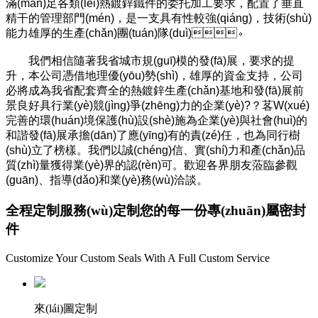
滿(mǎn)足各類(lèi)熱鍍鋅鐵件的委托加工要求，配置了垂直
精干的管理部門(mén)，是一支具有性較強(qiáng)，技術(shù)
能力雄厚的生產(chǎn)團(tuán)隊(duì)。
我們相信隨著我省城市規(guī)模的發(fā)展，要求的提
升，本公司憑借地理優(yōu)勢(shì)，雄厚的資金支持，公司
必將成為我省配套齊全的熱鍍鋅生產(chǎn)基地和發(fā)展前
景良好具行業(yè)競(jìng)爭(zhēng)力的企業(yè)?？茖W(xué)
完善的環(huán)境保護(hù)設(shè)施為企業(yè)與社會(huì)的
和諧發(fā)展承擔(dān)了應(yīng)有的責(zé)任，也為同行樹
(shù)立了榜樣。我們以誠(chéng)信、實(shí)力和產(chǎn)品
質(zhì)量獲得業(yè)界的認(rèn)可。歡迎各界朋友蒞臨參觀
(guān)、指導(dǎo)和業(yè)務(wù)洽談。
全程定制服務(wù)
定制您的每一份專(zhuān)屬密封
件
Customize Your Custom Seals With A Full Custom Service
來(lái)圖定制