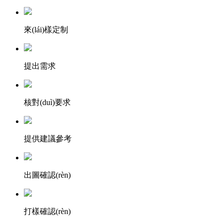
來(lái)樣定制
提出需求
核對(duì)要求
提供建議參考
出圖確認(rèn)
打樣確認(rèn)