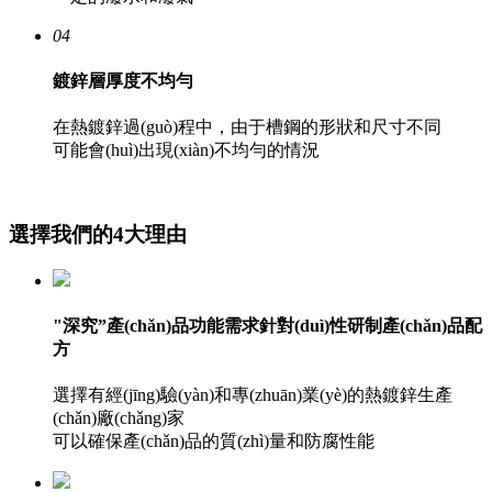
04
鍍鋅層厚度不均勻
在熱鍍鋅過(guò)程中，由于槽鋼的形狀和尺寸不同
可能會(huì)出現(xiàn)不均勻的情況
選擇我們的
4大理由
"深究”產(chǎn)品功能需求
針對(duì)性研制產(chǎn)品配
方
選擇有經(jīng)驗(yàn)和專(zhuān)業(yè)的熱鍍鋅生產
(chǎn)廠(chǎng)家
可以確保產(chǎn)品的質(zhì)量和防腐性能