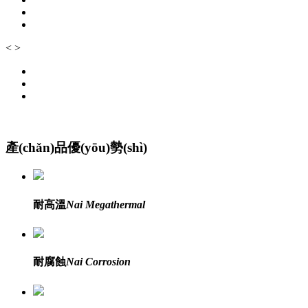
<
>
產(chǎn)品優(yōu)勢(shì)
耐高溫
Nai Megathermal
耐腐蝕
Nai Corrosion