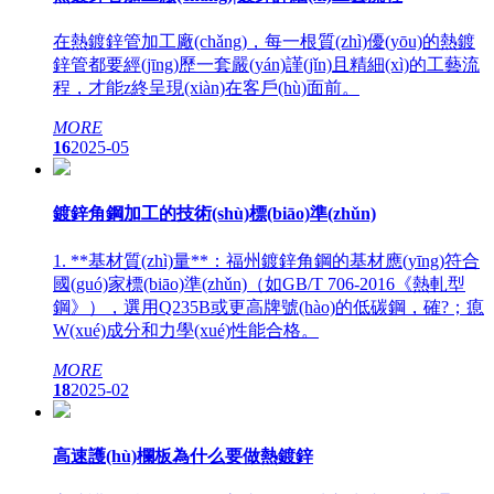
在熱鍍鋅管加工廠(chǎng)，每一根質(zhì)優(yōu)的熱鍍
鋅管都要經(jīng)歷一套嚴(yán)謹(jǐn)且精細(xì)的工藝流
程，才能z終呈現(xiàn)在客戶(hù)面前。
MORE
16
2025-05
鍍鋅角鋼加工的技術(shù)標(biāo)準(zhǔn)
1. **基材質(zhì)量**：福州鍍鋅角鋼的基材應(yīng)符合
國(guó)家標(biāo)準(zhǔn)（如GB/T 706-2016《熱軋型
鋼》），選用Q235B或更高牌號(hào)的低碳鋼，確?；瘜
W(xué)成分和力學(xué)性能合格。
MORE
18
2025-02
高速護(hù)欄板為什么要做熱鍍鋅