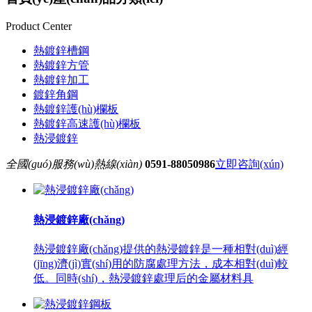
Product Center
熱鍍鋅槽鋼
熱鍍鋅方管
熱鍍鋅加工
鍍鋅角鋼
熱鍍鋅護(hù)欄板
熱鍍鋅高速護(hù)欄板
熱浸鍍鋅
全國(guó)服務(wù)熱線(xiàn)
0591-88050986
立即咨詢(xún)
熱浸鍍鋅廠(chǎng)
熱浸鍍鋅廠(chǎng)提供的熱浸鍍鋅是一種相對(duì)經
(jīng)濟(jì)實(shí)用的防腐處理方法，成本相對(duì)較
低。同時(shí)，熱浸鍍鋅處理后的金屬材料具