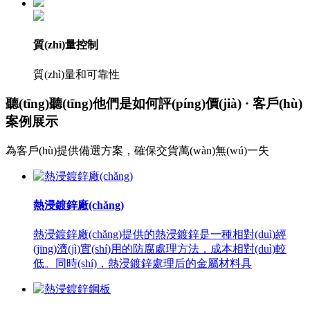
質(zhì)量控制
質(zhì)量和可靠性
聽(tīng)聽(tīng)他們是如何評(píng)價(jià)
· 客戶(hù)
案例展示
為客戶(hù)提供備選方案，確保交貨萬(wàn)無(wú)一失
熱浸鍍鋅廠(chǎng)
熱浸鍍鋅廠(chǎng)提供的熱浸鍍鋅是一種相對(duì)經
(jīng)濟(jì)實(shí)用的防腐處理方法，成本相對(duì)較
低。同時(shí)，熱浸鍍鋅處理后的金屬材料具