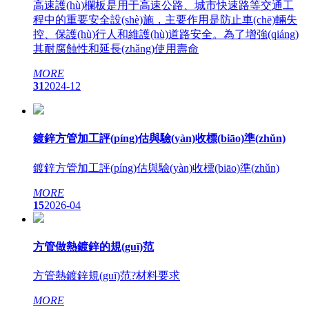
高速護(hù)欄板是用于高速公路、城市快速路等交通工
程中的重要安全設(shè)施，主要作用是防止車(chē)輛失
控、保護(hù)行人和維護(hù)道路安全。為了增強(qiáng)
其耐腐蝕性和延長(zhǎng)使用壽命
MORE
31
2024-12
鍍鋅方管加工評(píng)估與驗(yàn)收標(biāo)準(zhǔn)
鍍鋅方管加工評(píng)估與驗(yàn)收標(biāo)準(zhǔn)
MORE
15
2026-04
方管做熱鍍鋅的規(guī)范
方管熱鍍鋅規(guī)范?材料要求
MORE