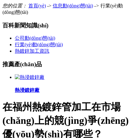
您的位置：
首頁(yè)
->
信息動(dòng)態(tài)
->
行業(yè)動
(dòng)態(tài)
百科新聞知識(shí)
公司動(dòng)態(tài)
行業(yè)動(dòng)態(tài)
熱鍍鋅加工資訊
推薦產(chǎn)品
熱浸鍍鋅廠
在福州熱鍍鋅管加工在市場
(chǎng)上的競(jìng)爭(zhēng)
優(yōu)勢(shì)有哪些？