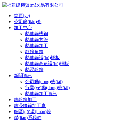
首頁(yè)
公司簡(jiǎn)介
加工中心
熱鍍鋅槽鋼
熱鍍鋅方管
熱鍍鋅加工
鍍鋅角鋼
熱鍍鋅護(hù)欄板
熱鍍鋅高速護(hù)欄板
熱浸鍍鋅
新聞資訊
公司動(dòng)態(tài)
行業(yè)動(dòng)態(tài)
熱鍍鋅加工資訊
熱鍍鋅加工
熱浸鍍鋅加工廠
廠區(qū)環(huán)境
聯(lián)系我們